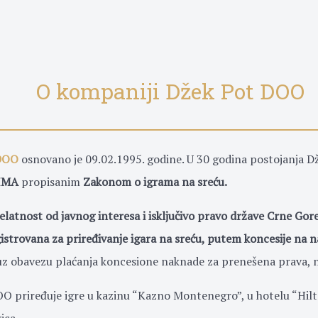
O kompaniji Džek Pot DOO
DOO
osnovano je 09.02.1995. godine. U 30 godina postojanja Dž
IMA
propisanim
Zakonom o igrama na sreću.
jelatnost od javnog interesa i isključivo pravo države Crne Gor
gistrovana za priređivanje igara na sreću, putem koncesije na 
z obavezu plaćanja koncesione naknade za prenešena prava, 
 priređuje igre u kazinu “Kazno Montenegro”, u hotelu “Hilto