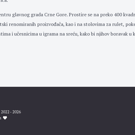
ica.
ntru glavnog grada Crne Gore. Prostire se na preko 400 kvadra
tski renomiranih proizvođača, kao i na stolovima za rulet, pok
tima i učesnicima u igrama na sreću, kako bi njihov boravak u k
2022 - 2026
th