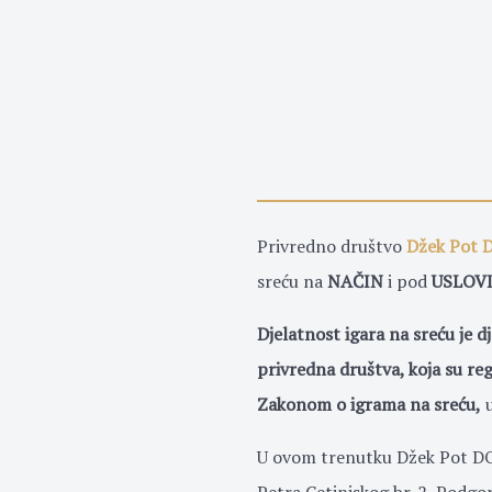
Privredno društvo
Džek Pot 
sreću na
NAČIN
i pod
USLOV
Djelatnost igara na sreću je d
privredna društva, koja su re
Zakonom o igrama na sreću,
u
U ovom trenutku Džek Pot DOO