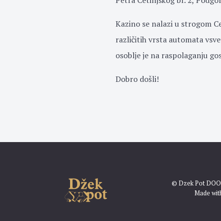
Petra Cetinjskog br. 2, Podgor
Kazino se nalazi u strogom Ce
različitih vrsta automata vsve
osoblje je na raspolaganju gos
Dobro došli!
© Dzek Pot DOO 
Made wi