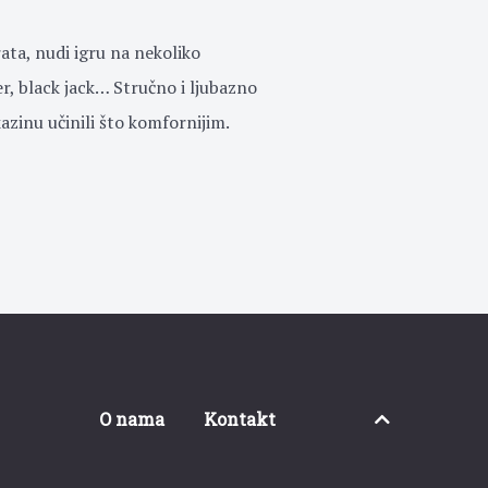
ta, nudi igru na nekoliko
er, black jack… Stručno i ljubazno
azinu učinili što komfornijim.
O nama
Kontakt